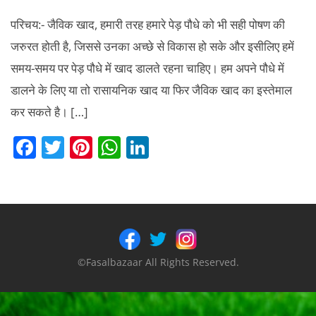
परिचय:- जैविक खाद, हमारी तरह हमारे पेड़ पौधे को भी सही पोषण की
जरुरत होती है, जिससे उनका अच्छे से विकास हो सके और इसीलिए हमें
समय-समय पर पेड़ पौधे में खाद डालते रहना चाहिए। हम अपने पौधे में
डालने के लिए या तो रासायनिक खाद या फिर जैविक खाद का इस्तेमाल
कर सकते है। […]
F
T
Pi
W
Li
a
w
nt
h
n
c
itt
er
at
k
e
er
e
s
e
b
st
A
dI
o
p
n
©Fasalbazaar All Rights Reserved.
o
p
k