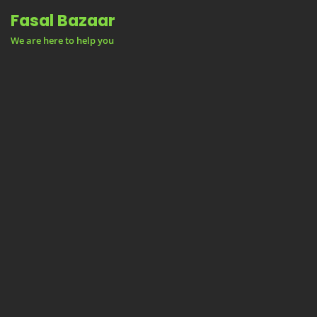
Skip
Fasal Bazaar
to
We are here to help you
content