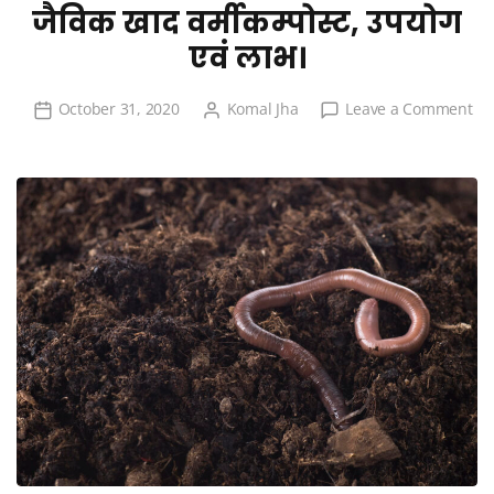
जैविक खाद वर्मीकम्पोस्ट, उपयोग
एवं लाभ।
October 31, 2020
Komal Jha
Leave a Comment
on
जैविक
खाद
वर्मीकम्पोस्ट,
उपयोग
एवं
लाभ।