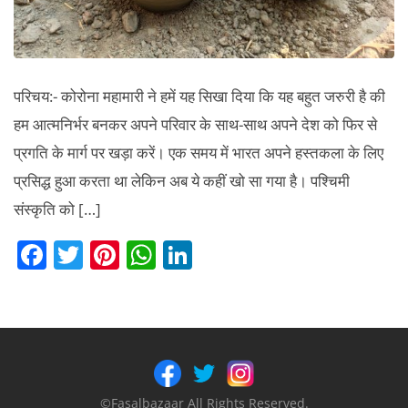
परिचय:- कोरोना महामारी ने हमें यह सिखा दिया कि यह बहुत जरुरी है की
हम आत्मनिर्भर बनकर अपने परिवार के साथ-साथ अपने देश को फिर से
प्रगति के मार्ग पर खड़ा करें। एक समय में भारत अपने हस्तकला के लिए
प्रसिद्ध हुआ करता था लेकिन अब ये कहीं खो सा गया है। पश्चिमी
संस्कृति को […]
F
T
Pi
W
Li
a
w
nt
h
n
c
itt
er
at
k
e
er
e
s
e
b
st
A
dI
o
p
n
©Fasalbazaar All Rights Reserved.