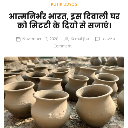
KUTIR UDYOG
आत्मनिर्भर भारत, इस दिवाली घर
को मिटटी के दियो से सजाएं।
November 12, 2020
Komal Jha
Leave a
on
Comment
आत्मनिर्भर
भारत,
इस
दिवाली
घर
को
मिटटी
के
दियो
से
सजाएं।