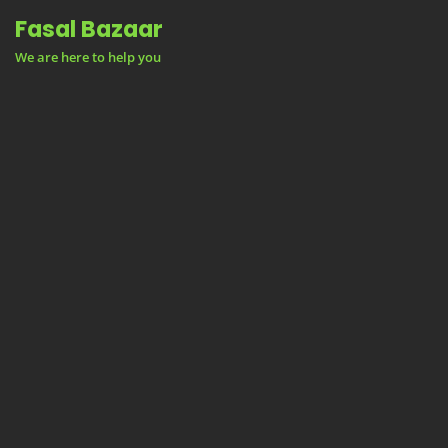
Skip
Fasal Bazaar
to
We are here to help you
content