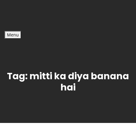
Menu
Tag:
mitti ka diya banana
hai