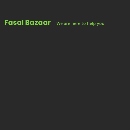
Skip
to
Fasal Bazaar
content
We are here to help you