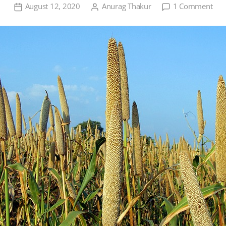
on
August 12, 2020
Anurag Thakur
1 Comment
बाजर
की
खेती
एक
परिच
तथा
व्याप
महत्