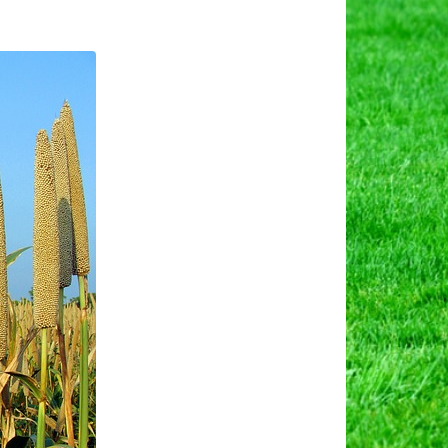
ा
य
ारिक
व।