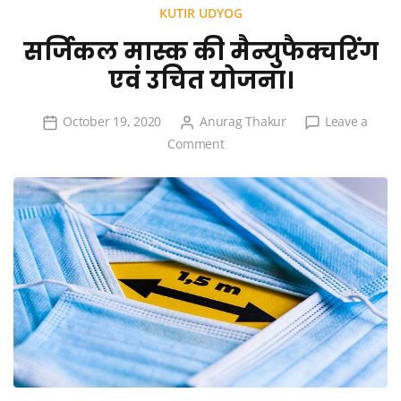
KUTIR UDYOG
सर्जिकल मास्क की मैन्युफैक्चरिंग
एवं उचित योजना।
October 19, 2020
Anurag Thakur
Leave a
on
Comment
सर्जिकल
मास्क
की
मैन्युफैक्चरिंग
एवं
उचित
योजना।