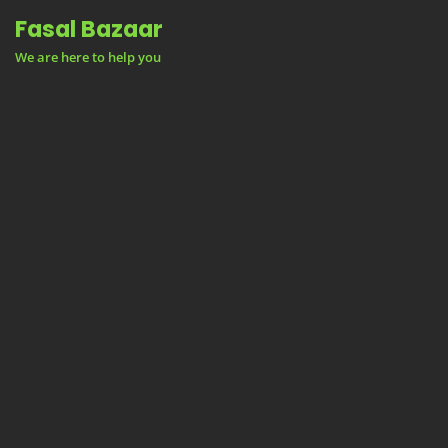
Skip
Fasal Bazaar
to
We are here to help you
content