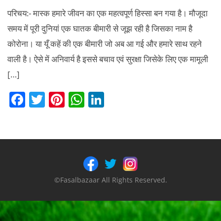
परिचय:- मास्क हमारे जीवन का एक महत्वपूर्ण हिस्सा बन गया है। मौजूदा
समय में पूरी दुनियां एक घातक बीमारी से जूझ रही है जिसका नाम है
कोरोना। या यूँ कहें की एक बीमारी जो अब आ गई और हमारे साथ रहने
वाली है। ऐसे में अनिवार्य है इससे बचाव एवं सुरक्षा जिसेके लिए एक मामूली
[…]
F
T
Pi
W
Li
a
w
nt
h
n
c
itt
er
at
k
e
er
e
s
e
b
st
A
dI
o
p
n
©Fasalbazaar All Rights Reserved.
o
p
k