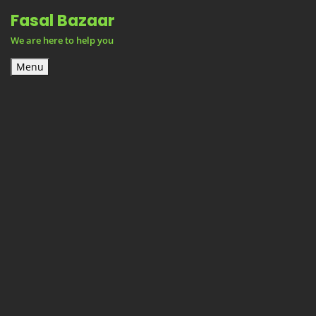
Skip
Fasal Bazaar
to
We are here to help you
content
Menu