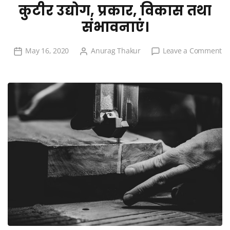
कुटीर उद्योग, प्रकार, विकास तथा
संभावनाएं।
May 16, 2020
Anurag Thakur
Leave a Comment
on
कुटीर
उद्योग,
प्रकार,
विकास
तथा
संभावनाएं।