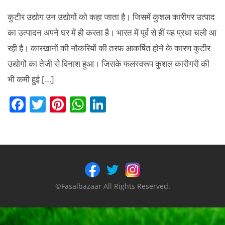
कुटीर उद्योग उन उद्योगों को कहा जाता है। जिसमें कुशल कारीगर उत्पाद
का उत्पादन अपने घर में ही करता है। भारत में पूर्व से हीं यह प्रथा चली आ
रही है। कारखानों की नौकरियों की तरफ आकर्षित होने के कारण कुटीर
उद्योगों का तेजी से विनाश हुआ। जिसके फलस्वरूप कुशल कारीगरी की
भी कमी हुई […]
F
T
Pi
W
Li
a
w
nt
h
n
c
itt
er
at
k
e
er
e
s
e
b
st
A
dI
o
p
n
©Fasalbazaar All Rights Reserved.
o
p
k