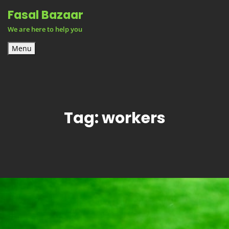
Skip
Fasal Bazaar
to
We are here to help you
content
Menu
Tag:
workers