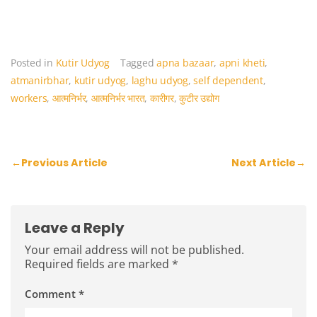
k
Posted in
Kutir Udyog
Tagged
apna bazaar
,
apni kheti
,
atmanirbhar
,
kutir udyog
,
laghu udyog
,
self dependent
,
workers
,
आत्मनिर्भर
,
आत्मनिर्भर भारत
,
कारीगर
,
कुटीर उद्योग
Post
←
Previous Article
Next Article
→
navigation
Leave a Reply
Your email address will not be published.
Required fields are marked
*
Comment
*