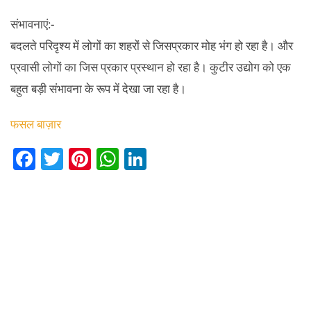
संभावनाएं:-
बदलते परिदृश्य में लोगों का शहरों से जिसप्रकार मोह भंग हो रहा है। और
प्रवासी लोगों का जिस प्रकार प्रस्थान हो रहा है। कुटीर उद्योग को एक
बहुत बड़ी संभावना के रूप में देखा जा रहा है।
फसल बाज़ार
F
T
Pi
W
Li
a
w
nt
h
n
c
itt
er
at
k
e
er
e
s
e
b
st
A
dI
o
p
n
o
p