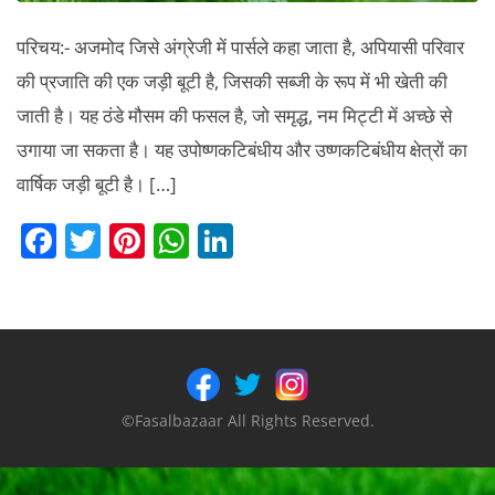
परिचय:- अजमोद जिसे अंग्रेजी में पार्सले कहा जाता है, अपियासी परिवार
की प्रजाति की एक जड़ी बूटी है, जिसकी सब्जी के रूप में भी खेती की
जाती है। यह ठंडे मौसम की फसल है, जो समृद्ध, नम मिट्टी में अच्छे से
उगाया जा सकता है। यह उपोष्णकटिबंधीय और उष्णकटिबंधीय क्षेत्रों का
वार्षिक जड़ी बूटी है। […]
F
T
Pi
W
Li
a
w
nt
h
n
c
itt
er
at
k
e
er
e
s
e
b
st
A
dI
o
p
n
©Fasalbazaar All Rights Reserved.
o
p
k