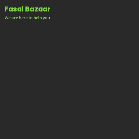
Skip
Fasal Bazaar
to
We are here to help you
content