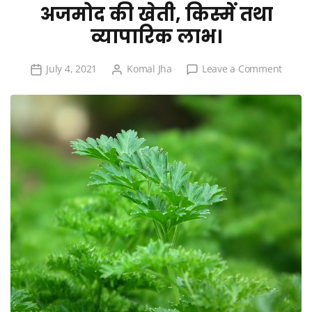
अजमोद की खेती, किस्में तथा
व्यापारिक लाभ।
on
July 4, 2021
Komal Jha
Leave a Comment
अजमोद
की
खेती,
किस्में
तथा
व्यापारिक
लाभ।