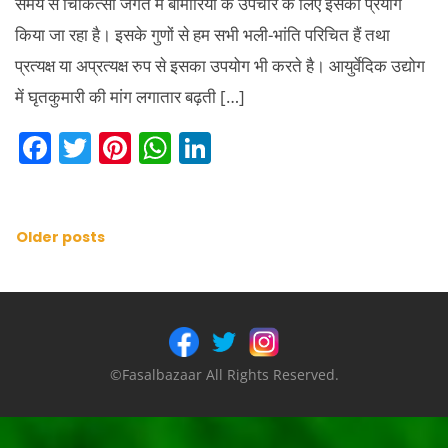
समय से चिकित्सा जगत में बीमारियों के उपचार के लिए इसका प्रयोग
किया जा रहा है। इसके गुणों से हम सभी भली-भांति परिचित हैं तथा
प्रत्यक्ष या अप्रत्यक्ष रुप से इसका उपयोग भी करते है। आयुर्वेदिक उद्योग
में घृतकुमारी की मांग लगातार बढ़ती […]
F
T
Pi
W
Li
a
w
nt
h
n
c
itt
er
at
k
e
er
e
s
e
Posts
Older posts
b
st
A
dI
navigation
o
p
n
o
p
k
©Fasalbazaar All Rights Reserved.