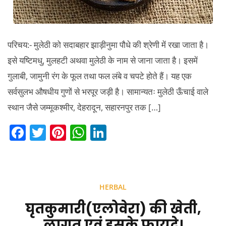
परिचय:- मुलेठी को सदाबहार झाड़ीनुमा पौधे की श्रेणी में रखा जाता है।
इसे यष्टिमधु, मुलहटी अथवा मुलेठी के नाम से जाना जाता है। इसमें
गुलाबी, जामुनी रंग के फूल तथा फल लंबे व चपटे होते हैं। यह एक
सर्वसुलभ औषधीय गुणों से भरपूर जड़ी है। सामान्यतः मुलेठी ऊँचाई वाले
स्थान जैसे जम्मूकश्मीर, देहरादून, सहारनपुर तक […]
F
T
Pi
W
Li
a
w
nt
h
n
c
itt
er
at
k
e
er
e
s
e
HERBAL
b
st
A
dI
घृतकुमारी(एलोवेरा) की खेती,
o
p
n
लागत एवं इसके फायदे।