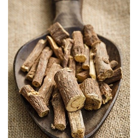
की
खेती,
औषधीय
गुण
एवं
इसके
फायदे।