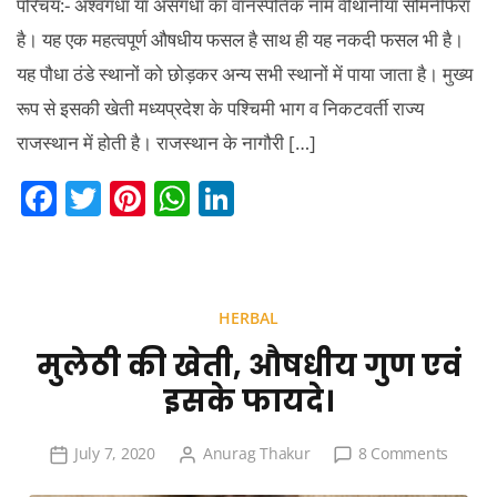
परिचय:- अश्वगंधा या असगंधा का वानस्पतिक नाम वीथानीयां सोमनीफेरा
है। यह एक महत्वपूर्ण औषधीय फसल है साथ ही यह नकदी फसल भी है।
यह पौधा ठंडे स्थानों को छोड़कर अन्य सभी स्थानों में पाया जाता है। मुख्य
रूप से इसकी खेती मध्यप्रदेश के पश्चिमी भाग व निकटवर्ती राज्य
राजस्थान में होती है। राजस्थान के नागौरी […]
F
T
Pi
W
Li
a
w
nt
h
n
c
itt
er
at
k
e
er
e
s
e
HERBAL
b
st
A
dI
मुलेठी की खेती, औषधीय गुण एवं
o
p
n
इसके फायदे।
o
p
k
on
July 7, 2020
Anurag Thakur
8 Comments
मुलेठी