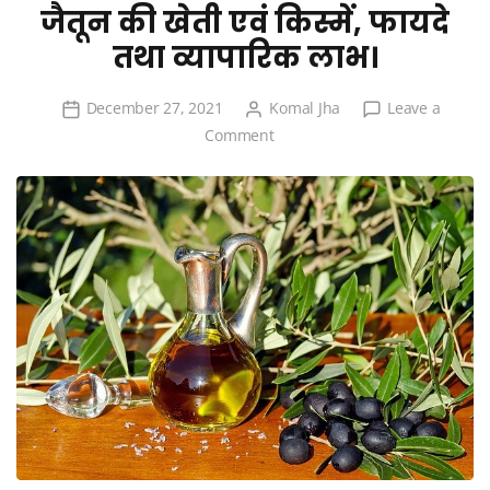
जैतून की खेती एवं किस्में, फायदे
तथा व्यापारिक लाभ।
December 27, 2021
Komal Jha
Leave a
on
Comment
जैतून
की
खेती
एवं
किस्में,
फायदे
तथा
व्यापारिक
लाभ।