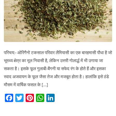
परिचय:- ओरिगैनो टकसाल परिवार लैमियासी का एक बारहमासी पौधा है जो
भूमध्य क्षेत्र का मूल निवासी है, लेकिन उत्तरी गोलार्द्ध में भी उगाया जा
सकता है। इसके फूल गुलाबी-बैंगनी या सफेद रंग के होते हैं और इसका
स्वाद अजवायन के फूल जैसा तेज और मजबूत होता है। हालांकि इसे ठंडे
मौसम में वार्षिक फसल के […]
F
T
Pi
W
Li
a
w
nt
h
n
c
itt
er
at
k