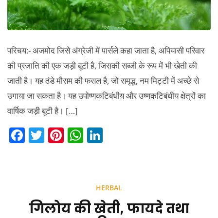
परिचय:- अजमोद जिसे अंग्रेजी में पार्सले कहा जाता है, अपियासी परिवार
की प्रजाति की एक जड़ी बूटी है, जिसकी सब्जी के रूप में भी खेती की
जाती है। यह ठंडे मौसम की फसल है, जो समृद्ध, नम मिट्टी में अच्छे से
उगाया जा सकता है। यह उपोष्णकटिबंधीय और उष्णकटिबंधीय क्षेत्रों का
वार्षिक जड़ी बूटी है। […]
F
T
Pi
W
Li
a
w
nt
h
n
c
itt
er
at
k
e
er
e
s
e
HERBAL
b
st
A
dI
गिलोय की खेती, फायदे तथा
o
p
n