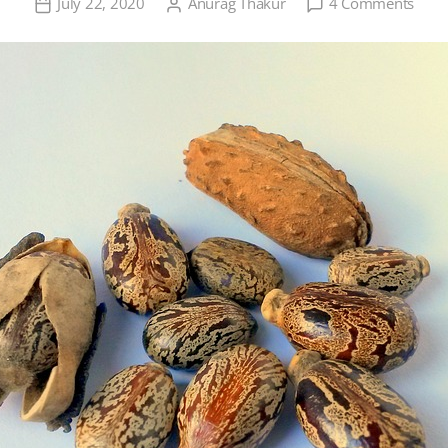
on
July 22, 2020
Anurag Thakur
4 Comments
अरण्डी
की
खेती,
फायदे
तथा
व्यापार
परिच