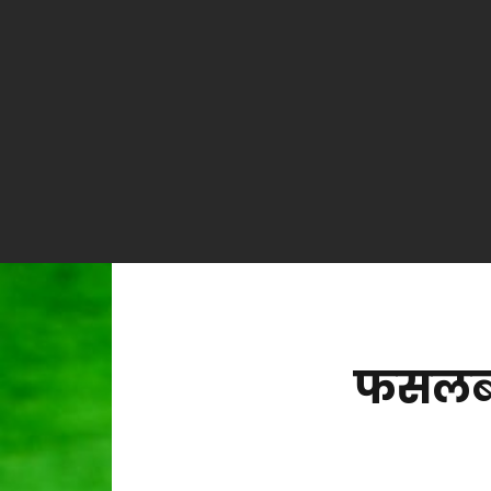
फसलबा