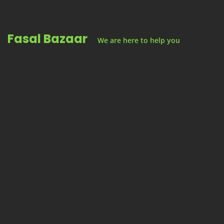
Skip
to
Fasal Bazaar
content
We are here to help you