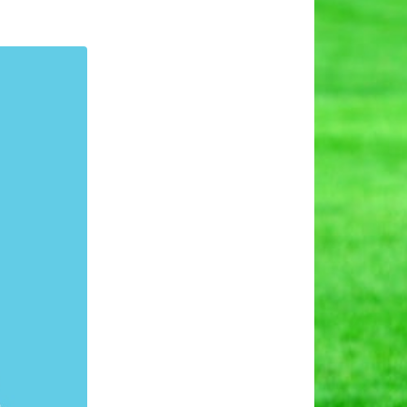
ाज़ार
न
हिक
र।