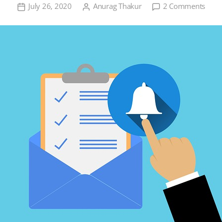
on
July 26, 2020
Anurag Thakur
2 Comments
फसलब
का
तिलह
विशेष
साप्ता
समाचा