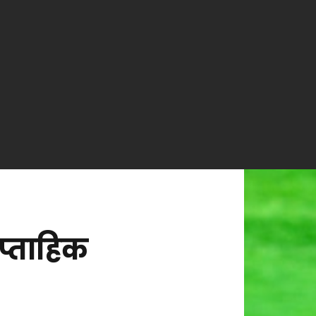
्ताहिक