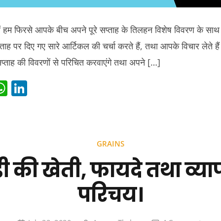
 हम फिरसे आपके बीच अपने पूरे सप्ताह के तिलहन विशेष विवरण के साथ उ
्ताह पर दिए गए सारे आर्टिकल की चर्चा करते हैं, तथा आपके विचार लेत
्ताह की विवरणों से परिचित करवाएंगे तथा अपने […]
i
W
Li
t
h
n
r
at
k
s
e
GRAINS
t
A
dI
ी की खेती, फायदे तथा व्य
p
n
p
परिचय।