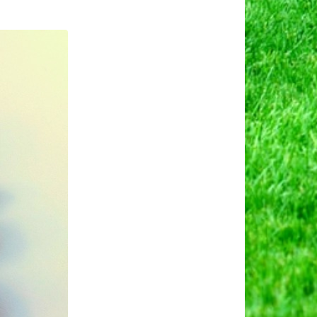
िक
य।