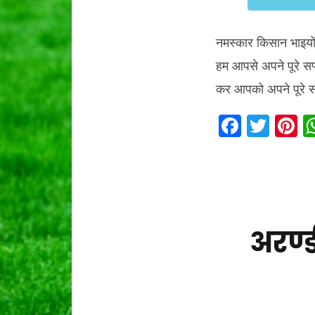
नमस्कार किसान भाइयों
हम आपसे अपने पूरे सप
कर आपको अपने पूरे सप
F
T
P
a
w
n
c
itt
e
e
er
e
b
s
o
अरण्ड
o
k