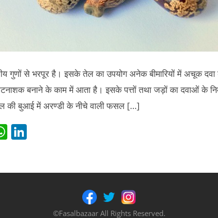
 गुणों से भरपूर है। इसके तेल का उपयोग अनेक बीमारियों में अचूक दवा क
नाशक बनाने के काम में आता है। इसके पत्तों तथा जड़ों का दवाओं के निर्म
ल की बुआई में अरण्डी के नीचे वाली फसल […]
i
W
Li
t
h
n
r
at
k
s
e
t
A
dI
p
n
©Fasalbazaar All Rights Reserved.