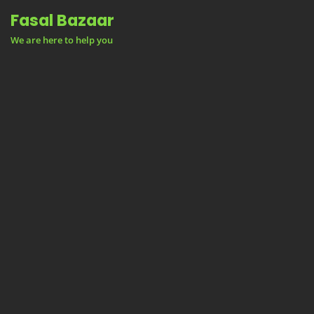
Skip
Fasal Bazaar
to
We are here to help you
content