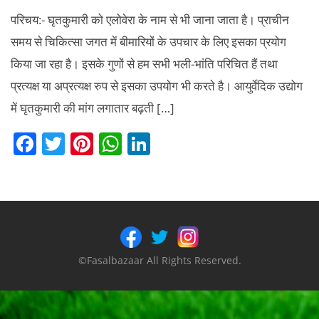
परिचय:- घृतकुमारी को एलोवेरा के नाम से भी जाना जाता है। प्राचीन
समय से चिकित्सा जगत में बीमारियों के उपचार के लिए इसका प्रयोग
किया जा रहा है। इसके गुणों से हम सभी भली-भांति परिचित हैं तथा
प्रत्यक्ष या अप्रत्यक्ष रुप से इसका उपयोग भी करते है। आयुर्वेदिक उद्योग
में घृतकुमारी की मांग लगातार बढ़ती […]
F
T
Pi
W
Li
a
w
nt
h
n
c
itt
er
at
k
e
er
e
s
e
b
st
A
dI
o
p
n
©Fasalbazaar All Rights Reserved.
o
p
k