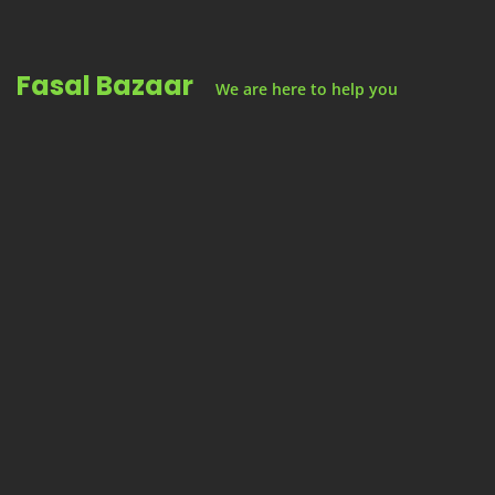
Skip
to
Fasal Bazaar
content
We are here to help you