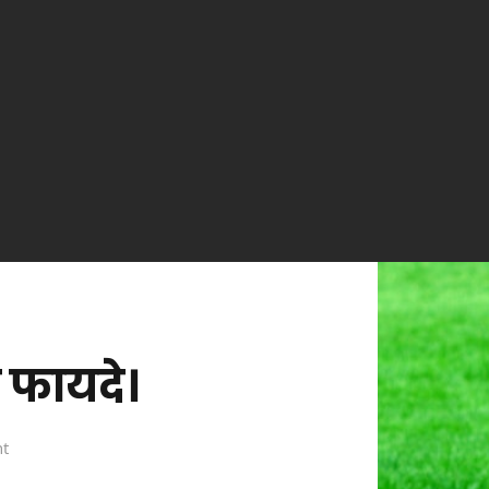
 फायदे।
on
t
केसर