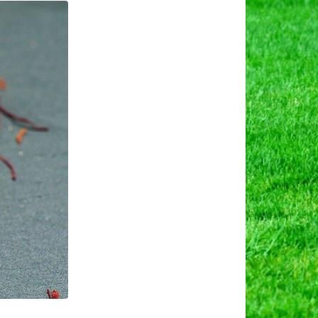
की
खेती,
पहचान,
उपयोग
एवं
फायदे।