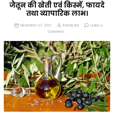
जैतून की खेती एवं किस्में, फायदे
तथा व्यापारिक लाभ।
December 27, 2021
Komal Jha
Leave a
on
Comment
जैतून
की
खेती
एवं
किस्में,
फायदे
तथा
व्यापारिक
लाभ।