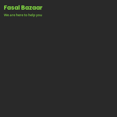
Skip
Fasal Bazaar
to
We are here to help you
content