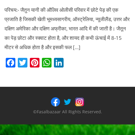
परिचय:- जैतुन यानी की औलिव ओलीसी परिवार में छोटे पेड़ की एक
प्रजाति है जिसकी खेती भूमध्यसागरीय, ऑस्ट्रेलिया, न्यूजीलैंड, उत्तर और
दक्षिण अमेरिका और दक्षिण अफ्रीका, भारत आदि में की जाती है। जैतून
का पेड़ छोटा और स्क्वाट होता है, और शायद ही कभी ऊंचाई में 8-15
मीटर से अधिक होता है और इसकी फल […]
F
T
Pi
W
Li
a
w
nt
h
n
c
itt
er
at
k
e
er
e
s
e
b
st
A
dI
o
p
n
©Fasalbazaar All Rights Reserved.
o
p
k