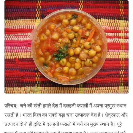
की
खेती,
तथा
इसके
व्यापारि
महत्व।
परिचय:- चने की खेती हमारे देश में दलहनी फसलों में अपना प्रमुख स्थान
रखती है। भारत विश्व का सबसे बड़ा चना उत्पादक देश है। क्षेत्रफल और
उत्पादन दोनो ही दृष्टि में दलहनी फसलों में चने का मुख्य स्थान है। पूरे