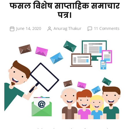
फसल विशेष साप्ताहिक समाचार
पत्र।
on
June 14, 2020
Anurag Thakur
11 Comments
फसल
विशेष
साप्ता
समाचा
पत्र।