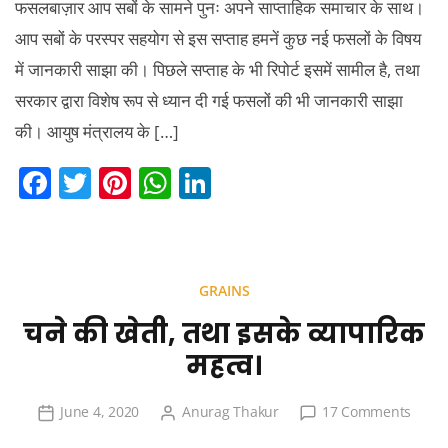
फसलबाज़ार आप सबों के सामने पुनः अपने साप्ताहिक समाचार के साथ।
आप सबों के परस्पर सहयोग से इस सप्ताह हमनें कुछ नई फसलों के विषय
में जानकारी साझा की। पिछले सप्ताह के भी रिपोर्ट इसमें सामील है, तथा
सरकार द्वारा विशेष रूप से ध्यान दी गई फसलों की भी जानकारी साझा
की। आयुष मंत्रालय के […]
F
T
Pi
W
Li
a
w
nt
h
n
c
itt
er
at
k
e
er
e
s
e
GRAINS
b
st
A
dI
चने की खेती, तथा इसके व्यापारिक
o
p
n
महत्व।
o
p
k
on
June 4, 2020
Anurag Thakur
17 Comments
चने