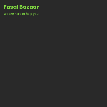
Skip
Fasal Bazaar
to
We are here to help you
content