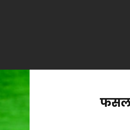
फसलबा