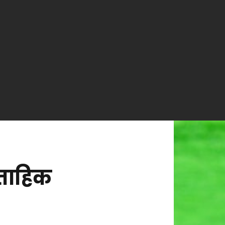
्ताहिक