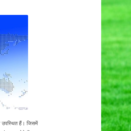
n
सलबाज़ार
ा
ेशम
शेष
प्ताहिक
िवरण।
उपस्थित हैं। जिसमें