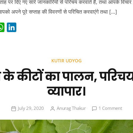
ताह पर दिए गए सारे जानकारियों से परिचय करवाते हैं, तथा आपके विचार 
 अपने पूरे सप्ताह की विवरणों से परिचित करवाएंगे तथा […]
i
W
Li
t
h
n
r
at
k
s
e
KUTIR UDYOG
t
A
dI
 के कीटों का पालन, परिच
p
n
p
व्यापार।
on
July 29, 2020
Anurag Thakur
1 Comment
रेशम
के
कीटों