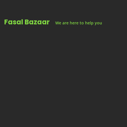
Skip
to
Fasal Bazaar
content
We are here to help you