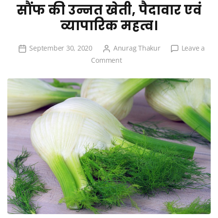
सौंफ की उन्नत खेती, पैदावार एवं
व्यापारिक महत्व।
September 30, 2020
Anurag Thakur
Leave a
on
Comment
सौंफ
की
उन्नत
खेती,
पैदावार
एवं
व्यापारिक
महत्व।