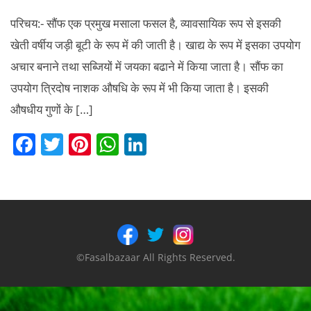
परिचय:- सौंफ एक प्रमुख मसाला फसल है, व्यावसायिक रूप से इसकी
खेती वर्षीय जड़ी बूटी के रूप में की जाती है। खाद्य के रूप में इसका उपयोग
अचार बनाने तथा सब्जियों में जयका बढाने में किया जाता है। सौंफ का
उपयोग त्रिदोष नाशक औषधि के रूप में भी किया जाता है। इसकी
औषधीय गुणों के […]
F
T
Pi
W
Li
a
w
nt
h
n
c
itt
er
at
k
e
er
e
s
e
b
st
A
dI
o
p
n
©Fasalbazaar All Rights Reserved.
o
p
k