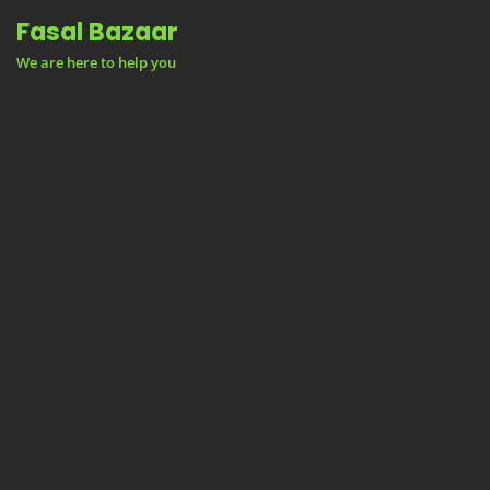
Skip
Fasal Bazaar
to
We are here to help you
content