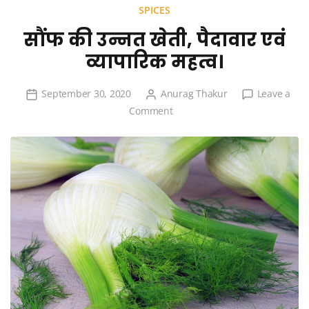
SPICES
सौंफ की उन्नत खेती, पैदावार एवं
व्यापारिक महत्व।
September 30, 2020
Anurag Thakur
Leave a
on
Comment
सौंफ
की
उन्नत
खेती,
पैदावार
एवं
व्यापारिक
महत्व।