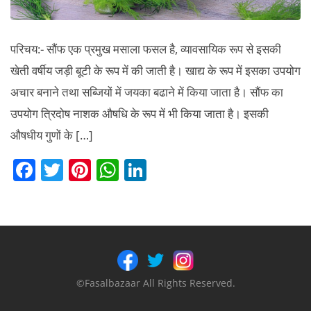
परिचय:- सौंफ एक प्रमुख मसाला फसल है, व्यावसायिक रूप से इसकी
खेती वर्षीय जड़ी बूटी के रूप में की जाती है। खाद्य के रूप में इसका उपयोग
अचार बनाने तथा सब्जियों में जयका बढाने में किया जाता है। सौंफ का
उपयोग त्रिदोष नाशक औषधि के रूप में भी किया जाता है। इसकी
औषधीय गुणों के […]
F
T
Pi
W
Li
a
w
nt
h
n
c
itt
er
at
k
e
er
e
s
e
b
st
A
dI
o
p
n
©Fasalbazaar All Rights Reserved.
o
p