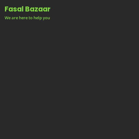
Skip
Fasal Bazaar
to
We are here to help you
content