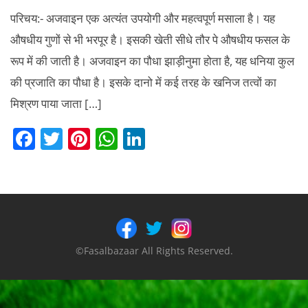
परिचय:- अजवाइन एक अत्यंत उपयोगी और महत्वपूर्ण मसाला है। यह
औषधीय गुणों से भी भरपूर है। इसकी खेती सीधे तौर पे औषधीय फसल के
रूप में की जाती है। अजवाइन का पौधा झाड़ीनुमा होता है, यह धनिया कुल
की प्रजाति का पौधा है। इसके दानो में कई तरह के खनिज तत्वों का
मिश्रण पाया जाता […]
F
T
Pi
W
Li
a
w
nt
h
n
c
itt
er
at
k
e
er
e
s
e
b
st
A
dI
o
p
n
©Fasalbazaar All Rights Reserved.
o
p
k