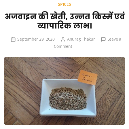
SPICES
अजवाइन की खेती, उन्नत किस्में एवं
व्यापारिक लाभ।
September 29, 2020
Anurag Thakur
Leave a
on
Comment
अजवाइन
की
खेती,
उन्नत
किस्में
एवं
व्यापारिक
लाभ।