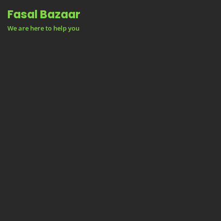
Skip
Fasal Bazaar
to
We are here to help you
content