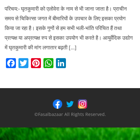
परिचय:- घृतकुमारी को एलोवेरा के नाम से भी जाना जाता है। प्राचीन
समय से चिकित्सा जगत में बीमारियों के उपचार के लिए इसका प्रयोग
किया जा रहा है। इसके गुणों से हम सभी भली-भांति परिचित हैं तथा
प्रत्यक्ष या अप्रत्यक्ष रुप से इसका उपयोग भी करते है। आयुर्वेदिक उद्योग
में घृतकुमारी की मांग लगातार बढ़ती […]
F
T
Pi
W
Li
a
w
nt
h
n
c
itt
er
at
k
e
er
e
s
e
b
st
A
dI
o
p
n
©Fasalbazaar All Rights Reserved.
o
p
k