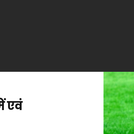
ं एवं