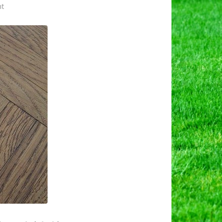
on
t
अजवाइन
की
खेती,
उन्नत
किस्में
एवं
व्यापारिक
लाभ।