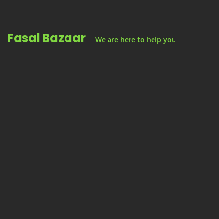
Skip
to
Fasal Bazaar
content
We are here to help you