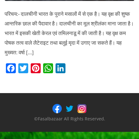
परिचय:- दालचीनी भारत के पुराने मसालों में से एक है। यह वृक्ष की शुष्क
आन्तरिक छाल की पैदावार है। दालचीनी का मूल श्रीलंका माना जाता है।
भारत में इसकी खेती केरल एवं तमिलनाडू में की जाती है। यह वृक्ष कम
पोषक तत्व वाले लैटेराइट तथा बलुई मृदा में उगाए जा सकते हैं। यह
मुख्यत: वर्षा […]
F
T
Pi
W
Li
a
w
nt
h
n
c
itt
er
at
k
e
er
e
s
e
b
st
A
dI
o
p
n
©Fasalbazaar All Rights Reserved.
o
p
k