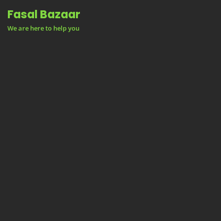
Skip
Fasal Bazaar
to
We are here to help you
content