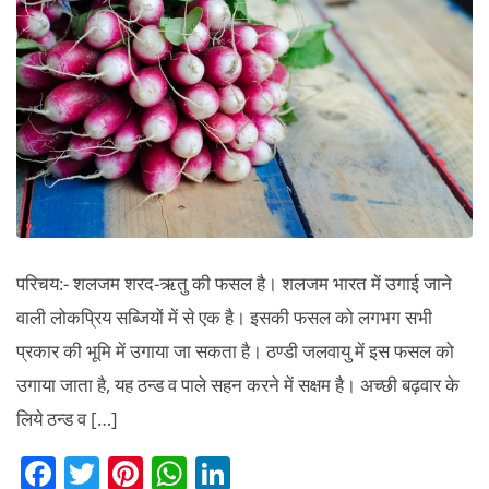
व्यापारि
महत्व
तथा
पैदावार।
परिचय:- शलजम शरद-ऋतु की फसल है। शलजम भारत में उगाई जाने
वाली लोकप्रिय सब्जियों में से एक है। इसकी फसल को लगभग सभी
प्रकार की भूमि में उगाया जा सकता है। ठण्डी जलवायु में इस फसल को
उगाया जाता है, यह ठन्ड व पाले सहन करने में सक्षम है। अच्छी बढ़वार के
लिये ठन्ड व […]
F
T
Pi
W
Li