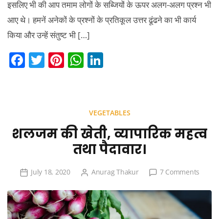
इसलिए भी की आप तमाम लोगों के सब्जियों के ऊपर अलग-अलग प्रश्न भी
आए थे। हमनें अनेकों के प्रश्नों के प्रतिकूल उत्तर ढूंढने का भी कार्य
किया और उन्हें संतुष्ट भी […]
F
T
Pi
W
Li
a
w
nt
h
n
c
itt
er
at
k
e
er
e
s
e
VEGETABLES
b
st
A
dI
शलजम की खेती, व्यापारिक महत्व
o
p
n
तथा पैदावार।
o
p
k
on
July 18, 2020
Anurag Thakur
7 Comments
शलजम
की
खेती,