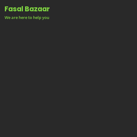
Skip
Fasal Bazaar
to
We are here to help you
content