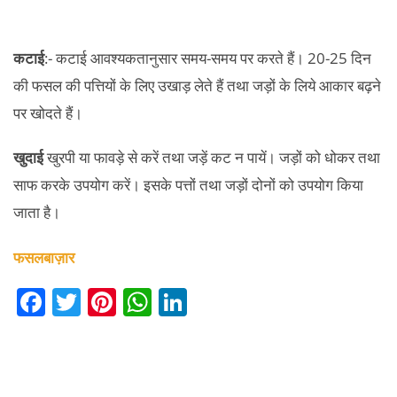
कटाई
:- कटाई आवश्यकतानुसार समय-समय पर करते हैं। 20-25 दिन
की फसल की पत्तियों के लिए उखाड़ लेते हैं तथा जड़ों के लिये आकार बढ़ने
पर खोदते हैं।
खुदाई
खुरपी या फावड़े से करें तथा जड़ें कट न पायें। जड़ों को धोकर तथा
साफ करके उपयोग करें। इसके पत्तों तथा जड़ों दोनों को उपयोग किया
जाता है।
फसलबाज़ार
F
T
Pi
W
Li
a
w
nt
h
n
c
itt
er
at
k
e
er
e
s
e