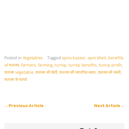
b
st
A
dI
o
p
n
o
p
k
Posted in
Vegetables
Tagged
apna bazaar
,
apni kheti
,
benefits
of शलजम
,
farmers
,
farming
,
turnip
,
turnip benefits
,
turnip profit
,
शलजम vegetable
,
शलजम की खेती
,
शलजम की व्यापारिक महत्व
,
शलजम की सब्जी
,
शलजम के फायदे
Post
←
Previous Article
Next Article
→
navigation