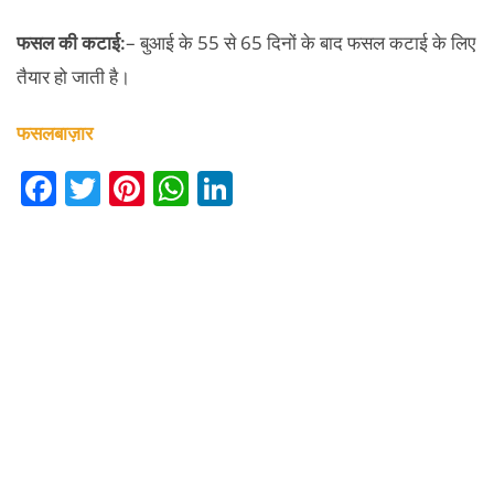
फसल की कटाई:
– बुआई के 55 से 65 दिनों के बाद फसल कटाई के लिए
तैयार हो जाती है।
फसलबाज़ार
F
T
Pi
W
Li
a
w
nt
h
n
c
itt
er
at
k
e
er
e
s
e
b
st
A
dI
o
p
n
o
p
k