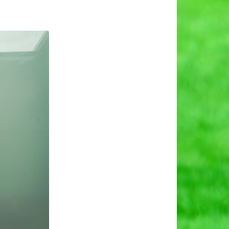
ोभी
क
ारिक
व।