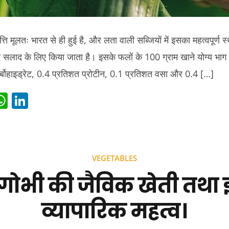
्ति मूलतः भारत से ही हुई है, और लता वाली सब्जियों में इसका महत्वपूर्ण 
े सलाद के लिए किया जाता है। इसके फलों के 100 ग्राम खाने योग्य भाग 
्बोहाइड्रेट, 0.4 प्रतिशत प्रोटीन, 0.1 प्रतिशत वसा और 0.4 […]
i
W
Li
t
h
n
r
at
k
s
e
VEGETABLES
t
A
dI
गोभी की जैविक खेती तथा 
p
n
p
व्यापारिक महत्व।