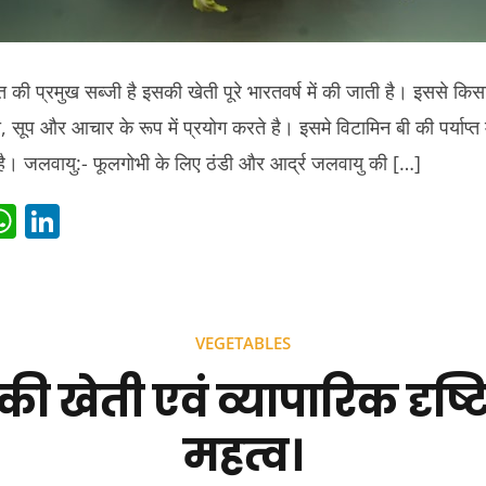
 की प्रमुख सब्जी है इसकी खेती पूरे भारतवर्ष में की जाती है। इससे क
 सूप और आचार के रूप में प्रयोग करते है। इसमे विटामिन बी की पर्याप्त
 है। जलवायु:- फूलगोभी के लिए ठंडी और आर्द्र जलवायु की […]
i
W
Li
t
h
n
r
at
k
s
e
VEGETABLES
t
A
dI
ी खेती एवं व्यापारिक दृष्
p
n
p
महत्व।