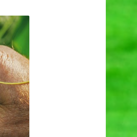
र
रिक
।