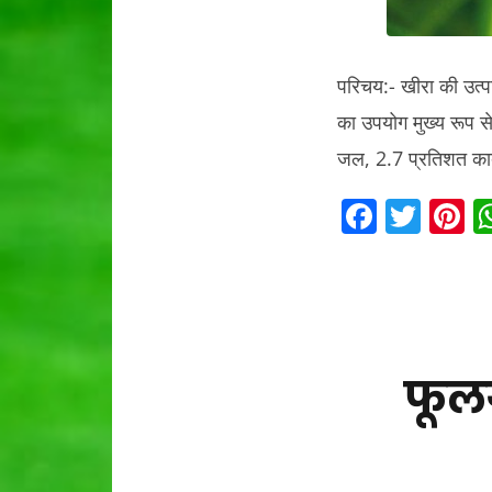
परिचय:- खीरा की उत्पत
का उपयोग मुख्य रूप स
जल, 2.7 प्रतिशत कार
F
T
P
a
w
n
c
itt
e
e
er
e
b
s
o
फूल
o
k