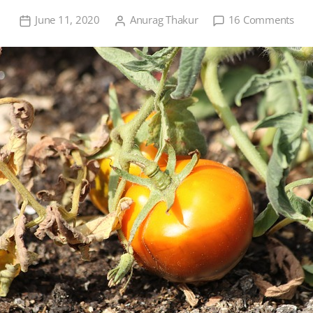
on
June 11, 2020
Anurag Thakur
16 Comments
टमाट
की
खेती
एवं
व्याप
दृष्ट
से
महत्