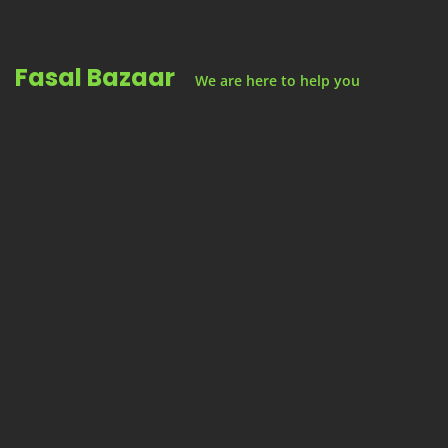
Skip
to
Fasal Bazaar
content
We are here to help you