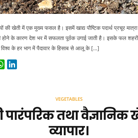
 की खेती में एक मुख्य फसल है। इसमें खाद्य पौष्टिक पदार्थ प्रचूर मात्रा 
ी होने के कारण देश भर में सफलता पूर्वक उगाई जाती है। इसके फल शहरों 
 विश्व के हर भाग में पैदावार के हिसाब से आलू के […]
i
W
Li
t
h
n
r
at
k
s
e
VEGETABLES
t
A
dI
 पारंपरिक तथा वैज्ञानिक 
p
n
p
व्यापार।