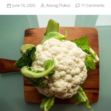
on
June 16, 2020
Anurag Thakur
11 Comments
फूलग
की
जैवि
खेती
तथा
इसके
व्याप
महत्