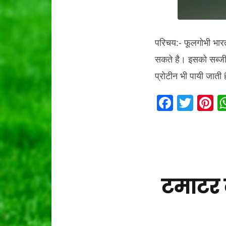
परिचय:- फूलगोभी भारत
सकते है। इसको सब्जी,
प्रोटीन भी पायी जाती
F
T
P
a
w
n
c
itt
e
e
er
e
b
s
टमाटर क
o
o
k