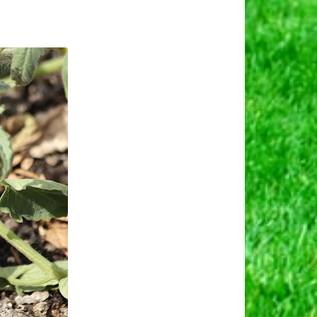
र
ारिक
िकोण
व।