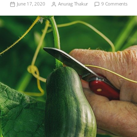
on
June 17, 2020
Anurag Thakur
9 Comments
खीरा
की
खेती,
पैदावा
तथा
व्यापा
महत्व