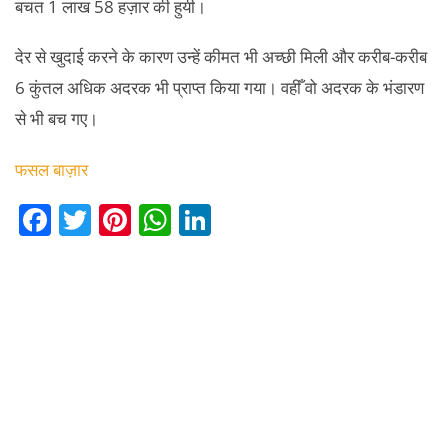
बचत 1 लाख 58 हज़ार की हुयी।
देर से खुदाई करने के कारण उन्हें कीमत भी अच्छी मिली और करीब-करीब
6 कुंतल अधिक अदरक भी प्राप्त किया गया। वहीँ वो अदरक के भंडारण
से भी बच गए।
फसल बाज़ार
F
T
Pi
W
Li
a
w
nt
h
n
c
itt
er
at
k
e
er
e
s
e
b
st
A
dI
o
p
n
o
p
k