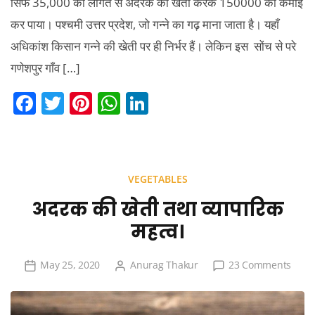
सिर्फ 35,000 की लागत से अदरक की खेती करके 150000 की कमाई
कर पाया। पश्चमी उत्तर प्रदेश, जो गन्ने का गढ़ माना जाता है। यहाँ
अधिकांश किसान गन्ने की खेती पर ही निर्भर हैं। लेकिन इस सोंच से परे
गणेशपुर गाँव […]
F
T
Pi
W
Li
a
w
nt
h
n
c
itt
er
at
k
e
er
e
s
e
VEGETABLES
b
st
A
dI
अदरक की खेती तथा व्यापारिक
o
p
n
महत्व।
o
p
k
on
May 25, 2020
Anurag Thakur
23 Comments
अदरक
की