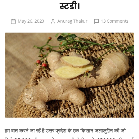
स्टडी।
o
p
k
on
May 26, 2020
Anurag Thakur
13 Comments
अदरक
का
व्यापार,
निर्यात
एवं
केस
स्टडी।
हम बात करने जा रहें है उत्तर प्रदेश के एक किसान जलालुद्दीन की जो