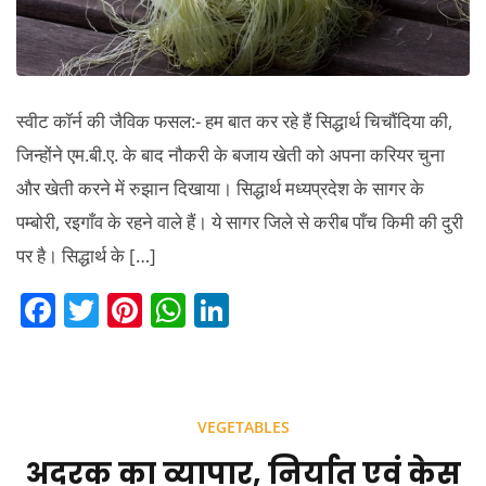
स्टडी।
स्वीट कॉर्न की जैविक फसल:- हम बात कर रहे हैं सिद्धार्थ चिचौंदिया की,
जिन्होंने एम.बी.ए. के बाद नौकरी के बजाय खेती को अपना करियर चुना
और खेती करने में रुझान दिखाया। सिद्धार्थ मध्यप्रदेश के सागर के
पम्बोरी, रइगाँव के रहने वाले हैं। ये सागर जिले से करीब पाँच किमी की दुरी
पर है। सिद्धार्थ के […]
F
T
Pi
W
Li
a
w
nt
h
n
c
itt
er
at
k
e
er
e
s
e
VEGETABLES
b
st
A
dI
अदरक का व्यापार, निर्यात एवं केस
o
p
n