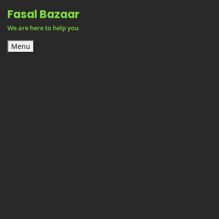
Skip
Fasal Bazaar
to
We are here to help you
content
Menu