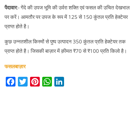
पैदावार
:- गेंदे की उपज भूमि की उर्वरा शक्ति एवं फसल की उचित देखभाल
पर करें। आमतौर पर उपज के रूप में 125 से 150 कुंतल प्रति हेक्टेयर
प्राप्त होते है।
कुछ उन्नतशील किस्मों से पुष्प उत्पादन 350 कुंतल प्रति हेक्टेयर तक
प्राप्त होते है। जिसकी बाज़ार में क़ीमत ₹70 से ₹100 प्रति किलो है।
फसलबाज़ार
F
T
Pi
W
Li
a
w
nt
h
n
c
itt
er
at
k
e
er
e
s
e
b
st
A
dI
o
p
n