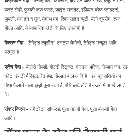
अफ्रीकन गेंदा
– क्लाइमेक्स, कोलेरेट, क्राउन आफ गोल्ड, क्यूपीट येलो,
फर्स्ट लेडी, फुल्की फ्रू फर्स्ट, जॉइंट सनसेट, इंडियन चीफ ग्लाइटर्स,
जुबली, मन इन द मून, मैमोथ मम, रिवर साइड ब्यूटी, येलो सुप्रीम, स्पन
गोल्ड आदि, ये व्यापारिक खेती के लिए उपयोगी है।
मैक्सन गेंदा
– टेगेट्स ल्यूसीडा, टेगेट्स लेमोनी, टेगेट्स मैन्यूटा आदि
प्रमुख है।
फ्रेंच गेंदा
– बोलेरो गोल्डी, गोल्डी स्ट्रिप्ट, गोल्डन ऑरेंज, गोल्डन जेम, रेड
कोट, डेनटी मैरिएटा, रेड हेड, गोल्डन बाल आदि है। इन प्रजातियों का
पौधा फ़ैलाने वाला झड़ी नुमा होता है, पौधे छोटे होते है देखने में अच्छे लगते
है।
संकर किस्म
– नगेटरेटा, सौफरेड, पूसा नारंगी गेंदा, पूसा बसन्ती गेंदा
आदि।