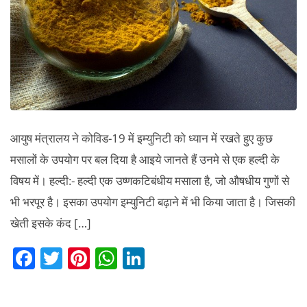
व्यपारि
लाभ।
आयुष मंत्रालय ने कोविड-19 में इम्युनिटी को ध्यान में रखते हुए कुछ
मसालों के उपयोग पर बल दिया है आइये जानते हैं उनमे से एक हल्दी के
विषय में। हल्दी:- हल्दी एक उष्णकटिबंधीय मसाला है, जो औषधीय गुणों से
भी भरपूर है। इसका उपयोग इम्युनिटी बढ़ाने में भी किया जाता है। जिसकी
खेती इसके कंद […]
F
T
Pi
W
Li
a
w
nt
h
n
c
itt
er
at
k