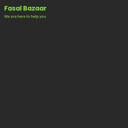
Skip
Fasal Bazaar
to
We are here to help you
content