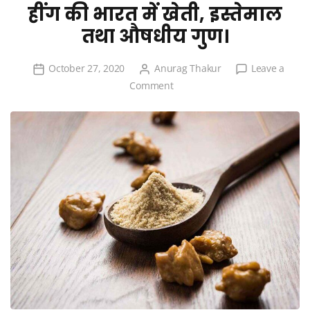
हींग की भारत में खेती, इस्तेमाल
तथा औषधीय गुण।
October 27, 2020
Anurag Thakur
Leave a
on
Comment
हींग
की
भारत
में
खेती,
इस्तेमाल
तथा
औषधीय
गुण।