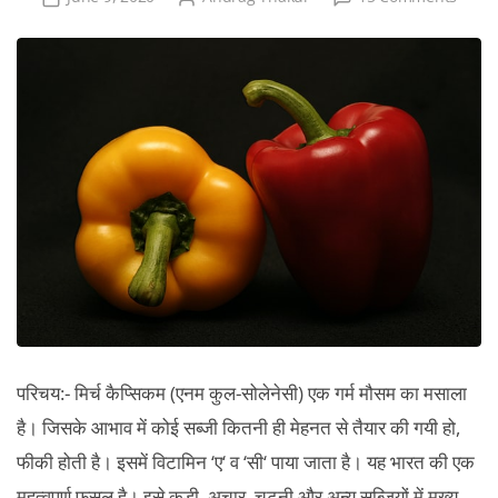
मिर्च
कैप्सिक
की
खेती
एवं
व्यापारि
महत्व।
परिचय:- मिर्च कैप्सिकम (एनम कुल-सोलेनेसी) एक गर्म मौसम का मसाला
है। जिसके आभाव में कोई सब्जी कितनी ही मेहनत से तैयार की गयी हो,
फीकी होती है। इसमें विटामिन ‘ए‘ व ‘सी‘ पाया जाता है। यह भारत की एक
महत्वपूर्ण फसल है। इसे कड़ी, अचार, चटनी और अन्य सब्जियों में मुख्य