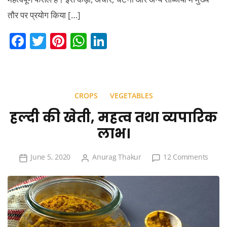
तौर पर प्रयोग किया […]
F
T
Pi
W
Li
a
w
nt
h
n
c
itt
er
at
k
e
er
e
s
e
CROPS
VEGETABLES
b
st
A
dI
हल्दी की खेती, महत्व तथा व्यपारिक
o
p
n
लाभ।
o
p
k
on
June 5, 2020
Anurag Thakur
12 Comments
हल्दी
की
खेती,
महत्व
तथा