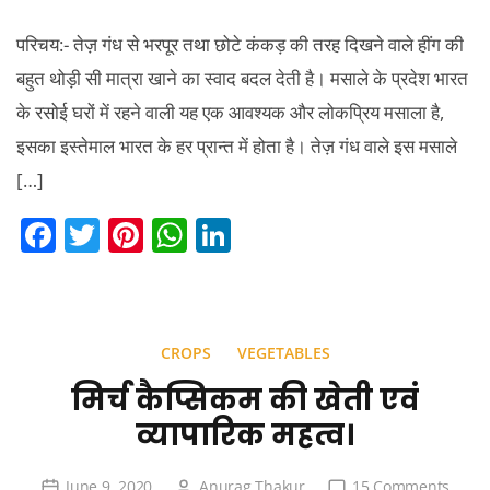
परिचय:- तेज़ गंध से भरपूर तथा छोटे कंकड़ की तरह दिखने वाले हींग की
बहुत थोड़ी सी मात्रा खाने का स्वाद बदल देती है। मसाले के प्रदेश भारत
के रसोई घरों में रहने वाली यह एक आवश्यक और लोकप्रिय मसाला है,
इसका इस्तेमाल भारत के हर प्रान्त में होता है। तेज़ गंध वाले इस मसाले
[…]
F
T
Pi
W
Li
a
w
nt
h
n
c
itt
er
at
k
e
er
e
s
e
CROPS
VEGETABLES
b
st
A
dI
मिर्च कैप्सिकम की खेती एवं
o
p
n
व्यापारिक महत्व।
o
p
k
on
June 9, 2020
Anurag Thakur
15 Comments