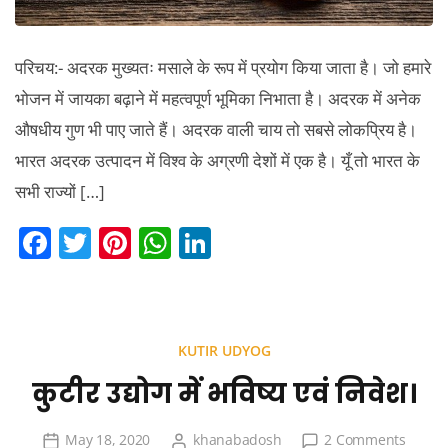
परिचय:- अदरक मुख्यतः मसाले के रूप में प्रयोग किया जाता है। जो हमारे
भोजन में जायका बढ़ाने में महत्वपूर्ण भूमिका निभाता है। अदरक में अनेक
औषधीय गुण भी पाए जाते हैं। अदरक वाली चाय तो सबसे लोकप्रिय है।
भारत अदरक उत्पादन में विश्व के अग्रणी देशों में एक है। यूँ तो भारत के
सभी राज्यों […]
F
T
Pi
W
Li
a
w
nt
h
n
c
itt
er
at
k
e
er
e
s
e
KUTIR UDYOG
b
st
A
dI
कुटीर उद्योग में भविष्य एवं निवेश।
o
p
n
o
p
on
May 18, 2020
khanabadosh
2 Comments